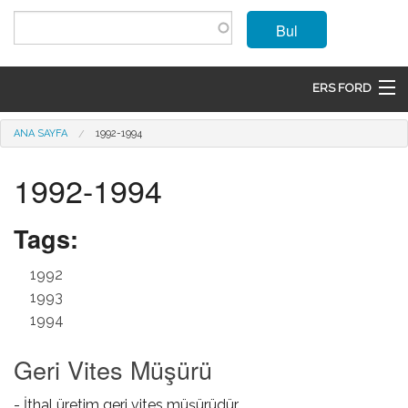
Ana içeriğe atla
Bul
ERS FORD
ANASAYFA
Buradasınız
ANA SAYFA
1992-1994
MARKALAR
1992-1994
MODELLER
Tags:
ÜRÜNLER
1992
İLETIŞIM
1993
1994
ÜYE OL
Geri Vites Müşürü
GIRIŞ
- İthal üretim geri vites müşürüdür.
SEPET