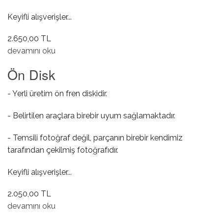
Keyifli alışverişler...
2.650,00 TL
Volant Dişlisi hakkında
devamını oku
Ön Disk
- Yerli üretim ön fren diskidir.
- Belirtilen araçlara birebir uyum sağlamaktadır.
- Temsili fotoğraf değil, parçanın birebir kendimiz
tarafından çekilmiş fotoğrafıdır.
Keyifli alışverişler...
2.050,00 TL
Ön Disk hakkında
devamını oku