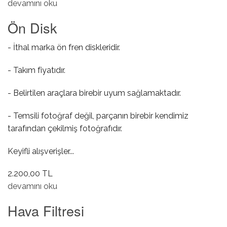
Arka Kampana hakkında
devamını oku
Ön Disk
- İthal marka ön fren diskleridir.
- Takım fiyatıdır.
- Belirtilen araçlara birebir uyum sağlamaktadır.
- Temsili fotoğraf değil, parçanın birebir kendimiz
tarafından çekilmiş fotoğrafıdır.
Keyifli alışverişler...
2.200,00 TL
Ön Disk hakkında
devamını oku
Hava Filtresi