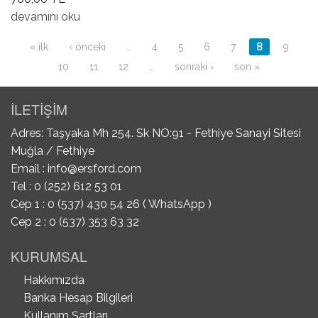
Ön Balata hakkında
devamını oku
Sayfalar
« ilk
‹ önceki
…
4
5
6
7
8
9
10
11
12
…
sonraki ›
son »
İLETİŞİM
Adres: Taşyaka Mh 254. Sk NO:91 - Fethiye Sanayi Sitesi
Muğla / Fethiye
Email :
info@ersford.com
Tel : 0 (252) 612 53 01
Cep 1 : 0 (537) 430 54 26 ( WhatsApp )
Cep 2 : 0 (537) 353 63 32
KURUMSAL
Hakkımızda
Banka Hesap Bilgileri
Kullanım Şartları