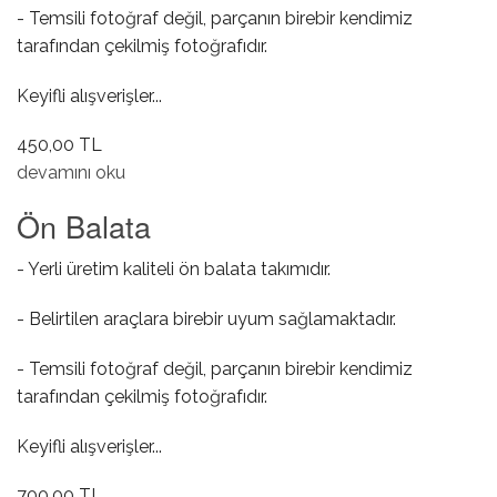
- Temsili fotoğraf değil, parçanın birebir kendimiz
tarafından çekilmiş fotoğrafıdır.
Keyifli alışverişler...
450,00 TL
Ön Fren Kaliper Tamir Takımı hakkında
devamını oku
Ön Balata
- Yerli üretim kaliteli ön balata takımıdır.
- Belirtilen araçlara birebir uyum sağlamaktadır.
- Temsili fotoğraf değil, parçanın birebir kendimiz
tarafından çekilmiş fotoğrafıdır.
Keyifli alışverişler...
700,00 TL