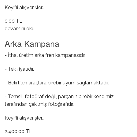
Keyifli alışverişler...
0,00 TL
Ön Silecek Motoru hakkında
devamını oku
Arka Kampana
- İthal üretim arka fren kampanasıdır.
- Tek fiyatıdır.
- Belirtilen araçlara birebir uyum sağlamaktadır.
- Temsili fotoğraf değil, parçanın birebir kendimiz
tarafından çekilmiş fotoğrafıdır.
Keyifli alışverişler...
2.400,00 TL