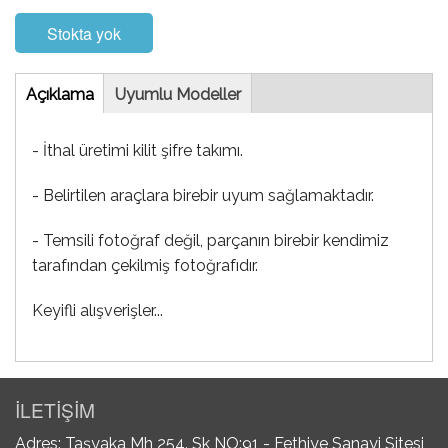
Stokta yok
Tab
Açıklama
(etkin
Uyumlu Modeller
sekme)
- İthal üretimi kilit şifre takımı.
- Belirtilen araçlara birebir uyum sağlamaktadır.
- Temsili fotoğraf değil, parçanın birebir kendimiz
tarafından çekilmiş fotoğrafıdır.
Keyifli alışverişler...
İLETİŞİM
Adres: Taşyaka Mh 254. Sk NO:91 - Fethiye Sanayi Sitesi