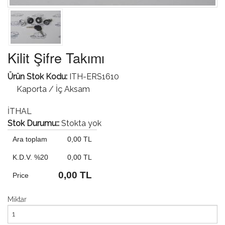
Kilit Şifre Takımı
Ürün Stok Kodu:
ITH-ERS1610
Kaporta / İç Aksam
İTHAL
Stok Durumu::
Stokta yok
Ara toplam
0,00 TL
K.D.V. %20
0,00 TL
0,00 TL
Price
Miktar