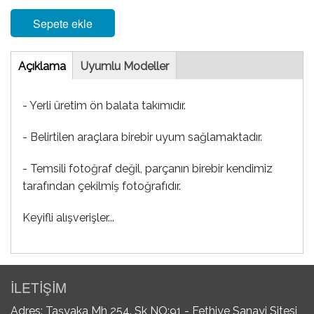
Sepete ekle
Tab
Açıklama
(etkin
Uyumlu Modeller
sekme)
- Yerli üretim ön balata takımıdır.
- Belirtilen araçlara birebir uyum sağlamaktadır.
- Temsili fotoğraf değil, parçanın birebir kendimiz
tarafından çekilmiş fotoğrafıdır.
Keyifli alışverişler...
İLETİŞİM
Adres: Taşyaka Mh 254. Sk NO:91 - Fethiye Sanayi Sitesi