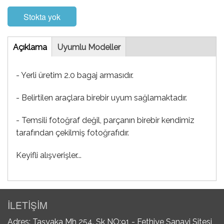
Stokta yok
Tab
Açıklama
(etkin
Uyumlu Modeller
sekme)
- Yerli üretim 2.0 bagaj armasıdır.
- Belirtilen araçlara birebir uyum sağlamaktadır.
- Temsili fotoğraf değil, parçanın birebir kendimiz
tarafından çekilmiş fotoğrafıdır.
Keyifli alışverişler...
İLETİŞİM
Adres: Taşyaka Mh 254. Sk NO:91 - Fethiye Sanayi Sitesi