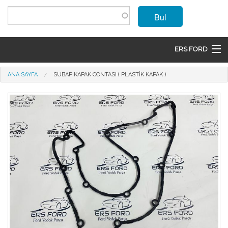
Ana içeriğe atla
Bul
ERS FORD
ANASAYFA
Buradasınız
ANA SAYFA
SUBAP KAPAK CONTASI ( PLASTIK KAPAK )
MARKALAR
MODELLER
ÜRÜNLER
İLETIŞIM
ÜYE OL
GIRIŞ
SEPET