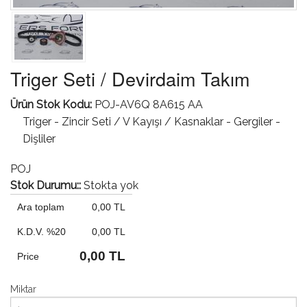
Triger Seti / Devirdaim Takım
Ürün Stok Kodu:
POJ-AV6Q 8A615 AA
Triger - Zincir Seti / V Kayışı / Kasnaklar - Gergiler -
Dişliler
POJ
Stok Durumu::
Stokta yok
Ara toplam
0,00 TL
K.D.V. %20
0,00 TL
0,00 TL
Price
Miktar