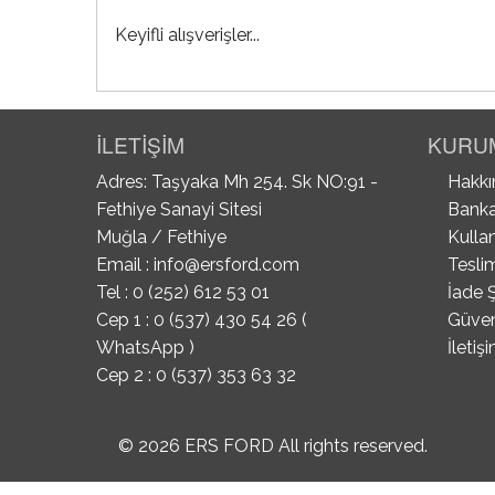
Keyifli alışverişler...
İLETİŞİM
KURU
Adres: Taşyaka Mh 254. Sk NO:91 -
Hakkı
Fethiye Sanayi Sitesi
Banka
Muğla / Fethiye
Kullan
Email :
info@ersford.com
Tesli
Tel : 0 (252) 612 53 01
İade Ş
Cep 1 : 0 (537) 430 54 26 (
Güvenl
WhatsApp )
İletiş
Cep 2 : 0 (537) 353 63 32
© 2026 ERS FORD All rights reserved.