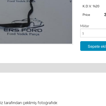
K.D.V. %20
Price
Miktar
Sepete ek
iz tarafından çekilmiş fotoğrafıdır.