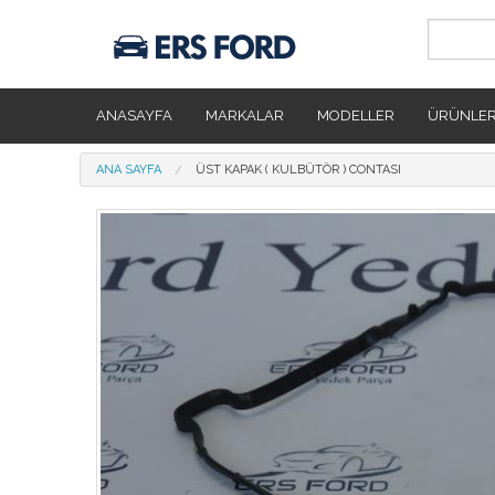
Ana içeriğe atla
ANASAYFA
MARKALAR
MODELLER
ÜRÜNLE
Buradasınız
ANA SAYFA
ÜST KAPAK ( KULBÜTÖR ) CONTASI