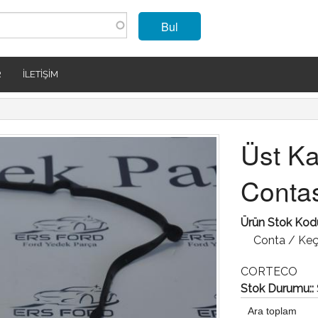
Bul
R
İLETIŞIM
Üst Ka
Contas
Ürün Stok Kod
Conta / Keçe
CORTECO
Stok Durumu::
Ara toplam