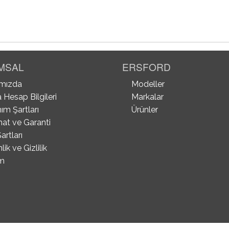
MSAL
ERSFORD
mızda
Modeller
 Hesap Bilgileri
Markalar
ım Şartları
Ürünler
mat ve Garanti
artları
ik ve Gizlilik
im