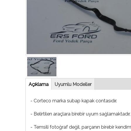
Tab
Açıklama
(etkin
Uyumlu Modeller
sekme)
- Corteco marka subap kapak contasıdır.
- Belirtilen araçlara birebir uyum sağlamaktadır.
- Temsili fotoğraf değil, parçanın birebir kendim