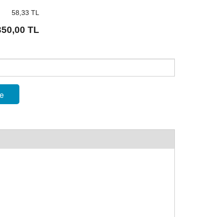
58,33 TL
350,00 TL
le