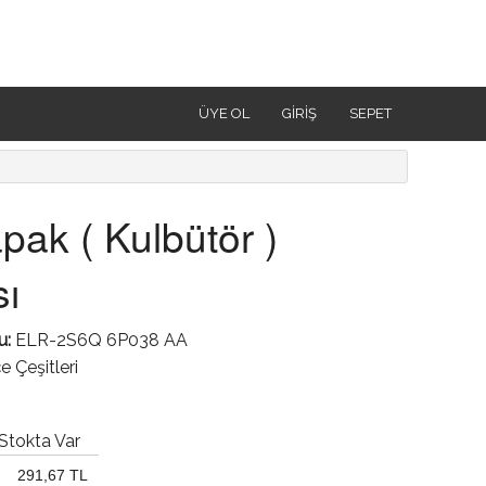
ÜYE OL
GIRIŞ
SEPET
pak ( Kulbütör )
ı
u:
ELR-2S6Q 6P038 AA
 Çeşitleri
Stokta Var
291,67 TL