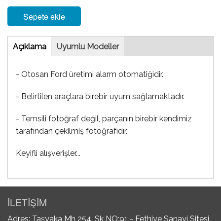
Sepete ekle
Tab
Açıklama
(etkin
Uyumlu Modeller
sekme)
- Otosan Ford üretimi alarm otomatiğidir.
- Belirtilen araçlara birebir uyum sağlamaktadır.
- Temsili fotoğraf değil, parçanın birebir kendimiz
tarafından çekilmiş fotoğrafıdır.
Keyifli alışverişler...
İLETİŞİM
Adres: Taşyaka Mh 254. Sk NO:91 - Fethiye Sanayi Sitesi