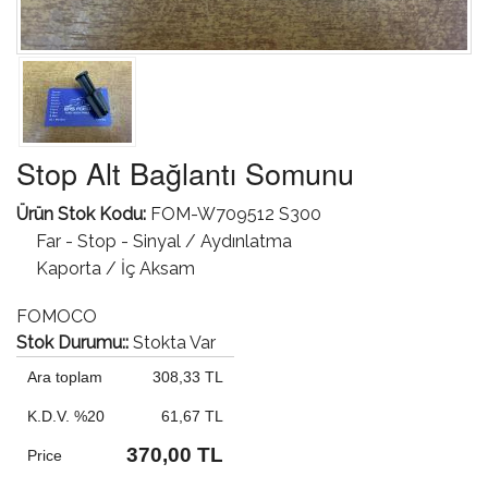
Stop Alt Bağlantı Somunu
Ürün Stok Kodu:
FOM-W709512 S300
Far - Stop - Sinyal / Aydınlatma
Kaporta / İç Aksam
FOMOCO
Stok Durumu::
Stokta Var
Ara toplam
308,33 TL
K.D.V. %20
61,67 TL
370,00 TL
Price