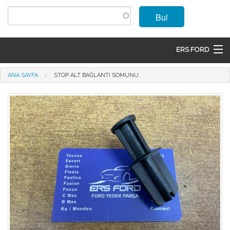
Ana içeriğe atla
Bul
ERS FORD
ANASAYFA
Buradasınız
ANA SAYFA
STOP ALT BAĞLANTI SOMUNU
MARKALAR
MODELLER
ÜRÜNLER
İLETIŞIM
ÜYE OL
GIRIŞ
SEPET